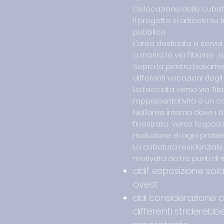
Dislocazione delle cubatur
Il progetto si articola su
pubblica.
L’area destinata a serviz
a morire la via Tiburno ,
Sopra la piastra basament
differenti vocazioni degli
La facciata verso via Tib
rappresentatività e un co
Nell’area interna dove i 
finestrata verso l’esposi
risoluzione di ogni probl
La cubatura residenziale 
motivata da tre punti di ri
dall’ esposizione sola
ovest .
dal considerazione c
differenti striderebbe