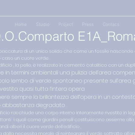
Home
Studio
Project
Press
Contacs
D.O.Comparto E1A_Rom
spaccatura di un unico solido che come un fossile nasconde a
 caso un cuore verde .
dificio , la pelle, è realizzato in cemento catalitico con un dup
dare in termini ambientali una pulizia dell’area comp
ccolo lembo di verde spontaneo presente sull’area gr
ivestita quasi tutta l’intera opera
ere sempre la brillantezza dell’opera in un contest
io abbastanza degradato .
edificio racchiude una corpo interno interamente rivestito in le
tanti i quali come giardini pensili costituiscono assieme alla
di alberi il cuore verde dell’edificio .
dalla necessita morale di reintegrare il verde sottratto all’a