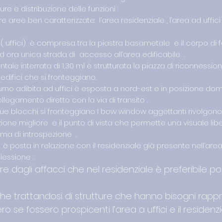
e e distribuzione delle funzioni :
 tre aree ben caratterizzate: l’area residenziale , l’area ad uffic
i ( uffici) è compresa tra la piastra basametale e il corpo di 
 ad ora unica strada di accesso all’area edificabile .
ale interrata di 1,30 ml è strutturata la piazza di riconnessio
 edifici che si fronteggiano.
urno adibita ad uffici è esposta a nord-est e in posizione do
llegamento diretto con la via di transito .
due blocchi si fronteggiano I bow window aggettanti rivolgono 
zione migliore e il punto di vista che permette una visuale li
ema di introspezione .
è posta in relazione con il residenziale già presente nell’are
lessione :
re dagli affacci che nel residenziale è preferibile po
he trattandosi di strutture che hanno bisogni rappr
ro se fossero prospicenti l’area a uffici e il residenz