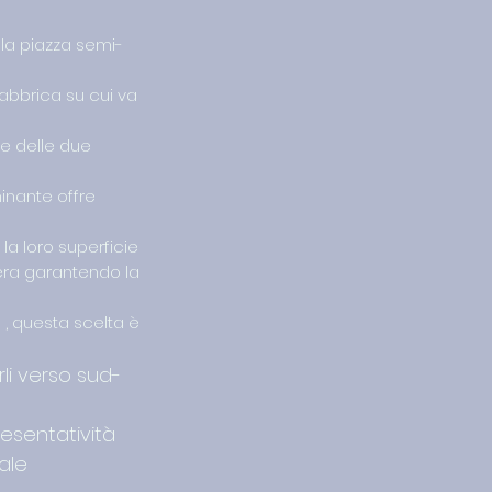
i la piazza semi-
fabbrica su cui va
ne delle due
minante offre
la loro superficie
bera garantendo la
a , questa scelta è
rli verso sud-
esentatività
iale