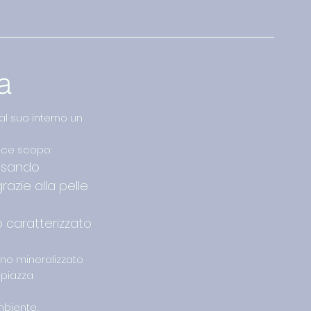
a
l suo interno un
lice scopo:
ensando
azie alla pelle
o caratterizzato
gno mineralizzato
 piazza
mbiente.