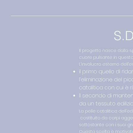
S.
Il progetto nasce dalla 
cuore pulsante in questo
L’involucro esterno dell’e
il primo quello di ri
l’eliminazione del pi
catalitica con cui è r
Il secondo di manten
da un tessuto ediliz
La pelle catalitica dell’
costituito da corpi agget
sottostante con i suoi gran
Questa scelta è motivata 